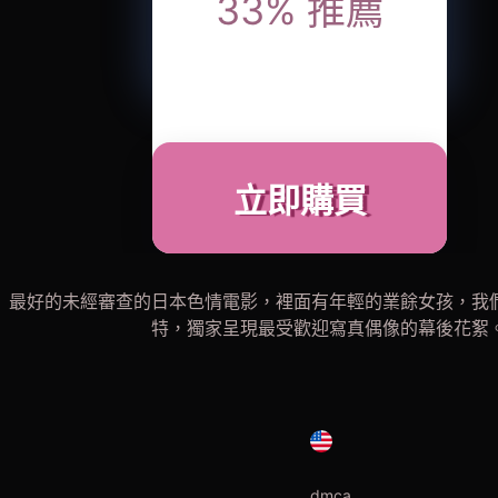
33
%
推薦
立即購買
最好的未經審查的日本色情電影，裡面有年輕的業餘女孩，我
特，獨家呈現最受歡迎寫真偶像的幕後花絮
dmca