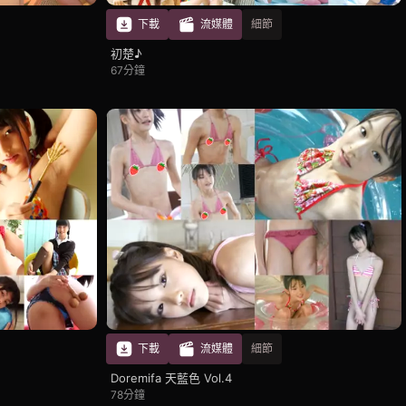
下載
流媒體
細節
初楚♪
67分鐘
下載
流媒體
細節
Doremifa 天藍色 Vol.4
78分鐘