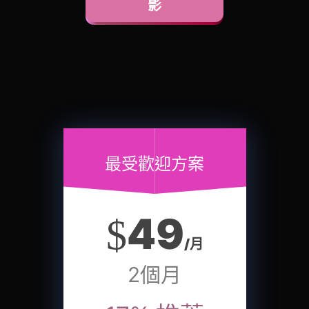
影
最受歡迎方案
49
$
/月
2個月