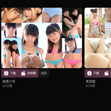
下載
流媒體
細節
下載
純青少年
黑宮綾
63分鐘
81分鐘