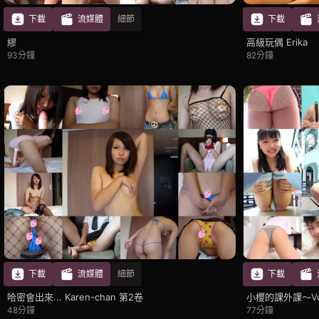
下載
流媒體
細節
下載
繆
高級玩偶 Erika
93分鐘
82分鐘
下載
流媒體
細節
下載
哈密​​會出來... Karen-chan 第2卷
小櫻的課外課～Vo
48分鐘
77分鐘